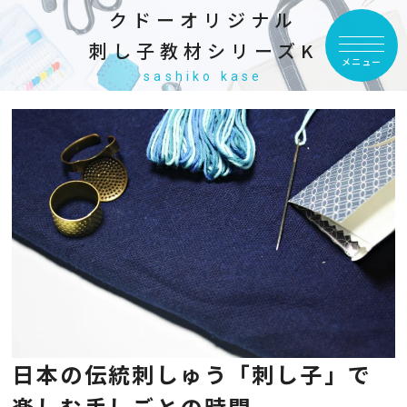
クドーオリジナル
刺し子教材シリーズK
メニュー
sashiko kase
日本の伝統刺しゅう「刺し子」で
楽しむ手しごとの時間